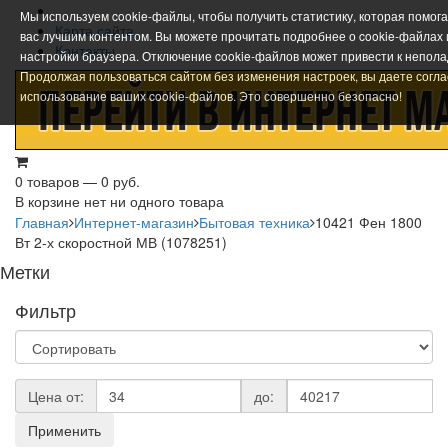
Мы используем cookie-файлы, чтобы получить статистику, которая помог
Карта сайта
вас лучшим контентом. Вы можете прочитать подробнее о cookie-файлах
Контакты
настройки браузера. Отключение cookie-файлов может привести к непола
Продолжая пользоваться сайтом без изменения настроек, вы даете согла
использование ваших cookie-файлов. Это совершенно безопасно!
0 товаров — 0 руб.
В корзине нет ни одного товара
Главная
Интернет-магазин
Бытовая техника
10421 Фен 1800
Вт 2-х скоростной МВ (1078251)
Метки
Фильтр
Цена от:
до:
Применить