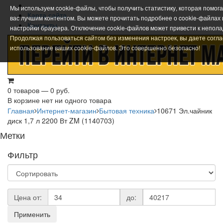
Мы используем cookie-файлы, чтобы получить статистику, которая помог
Карта сайта
вас лучшим контентом. Вы можете прочитать подробнее о cookie-файлах
Контакты
настройки браузера. Отключение cookie-файлов может привести к непола
Продолжая пользоваться сайтом без изменения настроек, вы даете согла
использование ваших cookie-файлов. Это совершенно безопасно!
0 товаров — 0 руб.
В корзине нет ни одного товара
Главная
Интернет-магазин
Бытовая техника
10671 Эл.чайник
диск 1,7 л 2200 Вт ZM (1140703)
Метки
Фильтр
Цена от:
до:
Применить