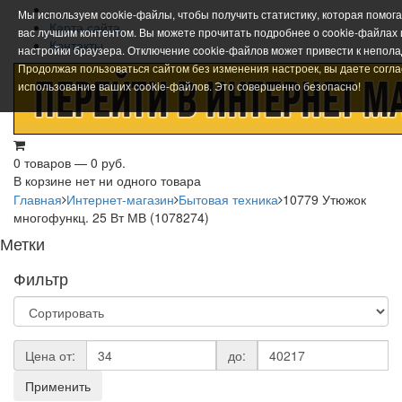
Мы используем cookie-файлы, чтобы получить статистику, которая помог
Карта сайта
вас лучшим контентом. Вы можете прочитать подробнее о cookie-файлах
Контакты
настройки браузера. Отключение cookie-файлов может привести к непола
Продолжая пользоваться сайтом без изменения настроек, вы даете согла
использование ваших cookie-файлов. Это совершенно безопасно!
0 товаров — 0 руб.
В корзине нет ни одного товара
Главная
Интернет-магазин
Бытовая техника
10779 Утюжок
многофункц. 25 Вт МВ (1078274)
Метки
Фильтр
Цена от:
до:
Применить