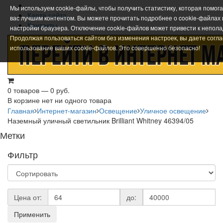
Мы используем cookie-файлы, чтобы получить статистику, которая помог
Карта сайта
вас лучшим контентом. Вы можете прочитать подробнее о cookie-файлах
Контакты
настройки браузера. Отключение cookie-файлов может привести к непола
Продолжая пользоваться сайтом без изменения настроек, вы даете согла
использование ваших cookie-файлов. Это совершенно безопасно!
0 товаров — 0 руб.
В корзине нет ни одного товара
Главная
Интернет-магазин
Освещение
Уличное освещение
Наземный уличный светильник Brilliant Whitney 46394/05
Метки
Фильтр
Цена от:
до:
Применить