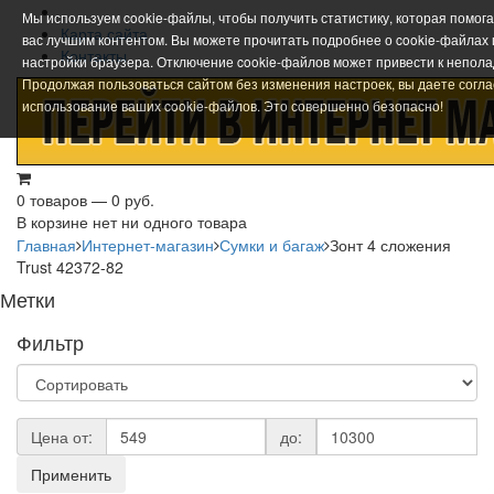
Мы используем cookie-файлы, чтобы получить статистику, которая помог
Карта сайта
вас лучшим контентом. Вы можете прочитать подробнее о cookie-файлах
Контакты
настройки браузера. Отключение cookie-файлов может привести к непола
Продолжая пользоваться сайтом без изменения настроек, вы даете согла
использование ваших cookie-файлов. Это совершенно безопасно!
0 товаров — 0 руб.
В корзине нет ни одного товара
Главная
Интернет-магазин
Сумки и багаж
Зонт 4 сложения
Trust 42372-82
Метки
Фильтр
Цена от:
до:
Применить