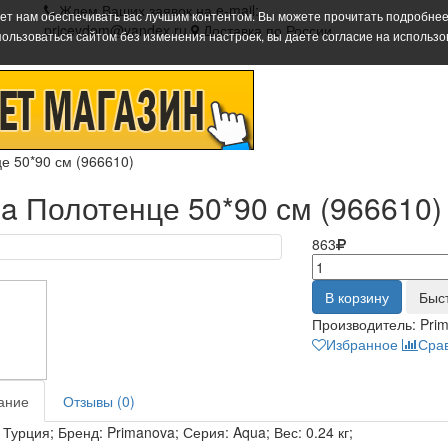
Ждем Ваших заявок на e-mail:
ает нам обеспечивать вас лучшим контентом. Вы можете прочитать подробнее
pricevdom@yandex.ru
Доставка по России
пользоваться сайтом без изменения настроек, вы даете согласие на использ
е 50*90 см (966610)
a Полотенце 50*90 см (966610)
863
В корзину
Быс
Производитель:
Pri
Избранное
Сра
ание
Отзывы (0)
 Турция; Бренд: Primanova; Серия: Aqua; Вес: 0.24 кг;