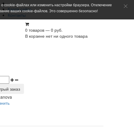
 о cookie-файлах или изменить настройки браузера. Отключение
Карта сайта
ование ваших cookie-файлов. Это совершенно безопасно!
Контакты
0 товаров — 0 руб.
В корзине нет ни одного товара
трый заказ
manova
внить