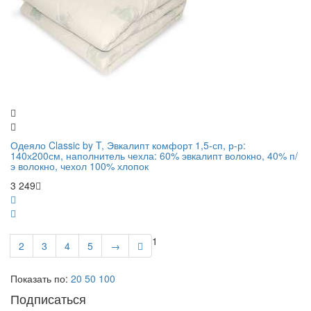
Одеяло Classic by T, Эвкалипт комфорт 1,5-сп, р-р:
140х200см, наполнитель чехла: 60% эвкалипт волокно, 40% п/
э волокно, чехол 100% хлопок
3 249
1
2
3
4
5
→
Показать по:
20
50
100
Подписаться