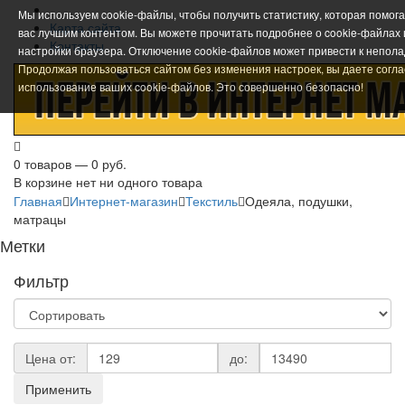
Мы используем cookie-файлы, чтобы получить статистику, которая помог
Карта сайта
вас лучшим контентом. Вы можете прочитать подробнее о cookie-файлах
Контакты
настройки браузера. Отключение cookie-файлов может привести к непола
Продолжая пользоваться сайтом без изменения настроек, вы даете согла
использование ваших cookie-файлов. Это совершенно безопасно!
0 товаров — 0 руб.
В корзине нет ни одного товара
Главная
Интернет-магазин
Текстиль
Одеяла, подушки,
матрацы
Метки
Фильтр
Цена от:
до:
Применить