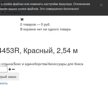
 о cookie-файлах или изменить настройки браузера. Отключение
Карта сайта
ование ваших cookie-файлов. Это совершенно безопасно!
Контакты
0 товаров — 0 руб.
В корзине нет ни одного товара
453R, Красный, 2,54 м
и отдыха/Бокс и единоборства/Аксессуары для бокса
трый заказ
внить