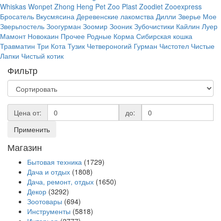
Whiskas
Wonpet
Zhong Heng Pet
Zoo Plast
Zoodiet
Zooexpress
Бросатель
Вкусмясина
Деревенские лакомства
Дилли
Зверье Мое
Зверьпостель
Зоогурман
Зоомир
Зооник
Зубочистики
Кайлин
Луер
Мамонт
Новокаин
Прочее
Родные Корма
Сибирская кошка
Травматин
Три Кота
Тузик
Четвероногий Гурман
Чистотел
Чистые
Лапки
Чистый котик
Фильтр
Цена от:
до:
Применить
Магазин
Бытовая техника
(1729)
Дача и отдых
(1808)
Дача, ремонт, отдых
(1650)
Декор
(3292)
Зоотовары
(694)
Инструменты
(5818)