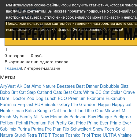
Мы используем cookie-файлы, чтобы получить статистику, которая помог
Карта сайта
вас лучшим контентом. Вы можете прочитать подробнее о cookie-файлах
Контакты
настройки браузера. Отключение cookie-файлов может привести к непола
Продолжая пользоваться сайтом без изменения настроек, вы даете согла
использование ваших cookie-файлов. Это совершенно безопасно!
0 товаров — 0 руб.
В корзине нет ни одного товара
Главная
Интернет-магазин
Метки
AiryVest
AK Cat
Almo Nature
Beeztees
Best Dinner
Biobubble
Blitz
Bobo
Brit
Cat Step
Catland
Cats Best
Cats White
CC Cat
Collar
Crave
Darell
Doctor Zoo
Dog Lunch
ECO Premium
Ekonorm
Eukanuba
Farmina
Ferplast
FURminator
Glory Life
Grandorf
Hagen
Happy cat
Hunter
Imac
Katsu
Kungfu Cat
Landor
Lion
Little One
Midwest
Mr
Fresh
My Family
N1
New Elements
Padovan
Paw Plunger
Pedigree
Petibon
Petmil
Premium Pet
Pretty Cat
Pride
Prime Ever
Prime Ever
Sublimix
Purina
Purina Pro Plan
Rio
Schweikert
Show Tech
Solid
Natura
Sturdi
Tetra
TiTBiT
Togas
Toshiko
Triol
Trixie
ULTRA
Vitaline