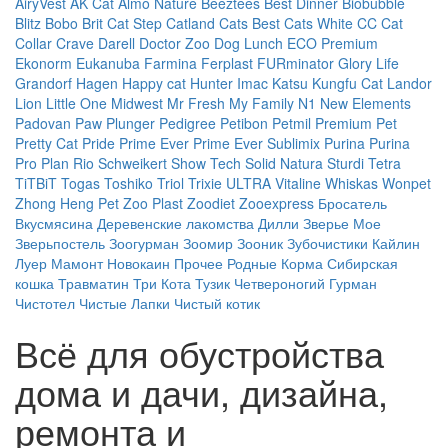
AiryVest
AK Cat
Almo Nature
Beeztees
Best Dinner
Biobubble
Blitz
Bobo
Brit
Cat Step
Catland
Cats Best
Cats White
CC Cat
Collar
Crave
Darell
Doctor Zoo
Dog Lunch
ECO Premium
Ekonorm
Eukanuba
Farmina
Ferplast
FURminator
Glory Life
Grandorf
Hagen
Happy cat
Hunter
Imac
Katsu
Kungfu Cat
Landor
Lion
Little One
Midwest
Mr Fresh
My Family
N1
New Elements
Padovan
Paw Plunger
Pedigree
Petibon
Petmil
Premium Pet
Pretty Cat
Pride
Prime Ever
Prime Ever Sublimix
Purina
Purina
Pro Plan
Rio
Schweikert
Show Tech
Solid Natura
Sturdi
Tetra
TiTBiT
Togas
Toshiko
Triol
Trixie
ULTRA
Vitaline
Whiskas
Wonpet
Zhong Heng Pet
Zoo Plast
Zoodiet
Zooexpress
Бросатель
Вкусмясина
Деревенские лакомства
Дилли
Зверье Мое
Зверьпостель
Зоогурман
Зоомир
Зооник
Зубочистики
Кайлин
Луер
Мамонт
Новокаин
Прочее
Родные Корма
Сибирская
кошка
Травматин
Три Кота
Тузик
Четвероногий Гурман
Чистотел
Чистые Лапки
Чистый котик
Всё для обустройства
дома и дачи, дизайна,
ремонта и