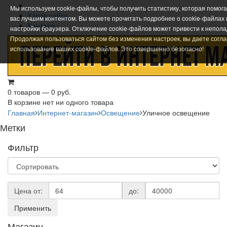
Мы используем cookie-файлы, чтобы получить статистику, которая помог
Карта сайта
вас лучшим контентом. Вы можете прочитать подробнее о cookie-файлах
Контакты
настройки браузера. Отключение cookie-файлов может привести к непола
Продолжая пользоваться сайтом без изменения настроек, вы даете согла
использование ваших cookie-файлов. Это совершенно безопасно!
0 товаров — 0 руб.
В корзине нет ни одного товара
Главная
Интернет-магазин
Освещение
Уличное освещение
Метки
Фильтр
Цена от:
до:
Применить
Магазин