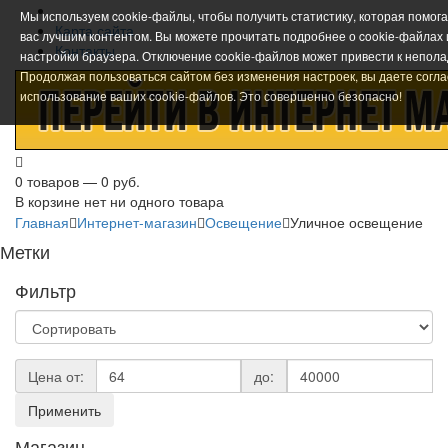
Мы используем cookie-файлы, чтобы получить статистику, которая помог
Карта сайта
вас лучшим контентом. Вы можете прочитать подробнее о cookie-файлах
Контакты
настройки браузера. Отключение cookie-файлов может привести к непола
Продолжая пользоваться сайтом без изменения настроек, вы даете согла
использование ваших cookie-файлов. Это совершенно безопасно!
0 товаров — 0 руб.
В корзине нет ни одного товара
Главная
Интернет-магазин
Освещение
Уличное освещение
Метки
Фильтр
Цена от:
до:
Применить
Магазин