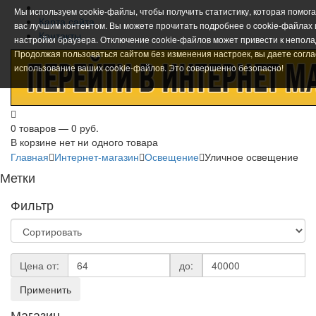
Мы используем cookie-файлы, чтобы получить статистику, которая помог
Карта сайта
вас лучшим контентом. Вы можете прочитать подробнее о cookie-файлах
Контакты
настройки браузера. Отключение cookie-файлов может привести к непола
Продолжая пользоваться сайтом без изменения настроек, вы даете согла
использование ваших cookie-файлов. Это совершенно безопасно!
0 товаров — 0 руб.
В корзине нет ни одного товара
Главная
Интернет-магазин
Освещение
Уличное освещение
Метки
Фильтр
Цена от:
до:
Применить
Магазин