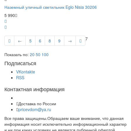
Наземный уличный светильник Eglo Nisia 30206
5 990
7
←
5
6
8
9
→
Показать по:
20
50
100
Подписаться
VKontakte
RSS
Контактная информация
Доставка по России
pricevdom@ya.ru
Все права защищены.Обращаем ваше внимание, что данная
информация носит исключительно информационный характер
и ни при каких условиях не является публичной офертой,