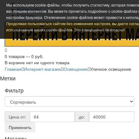
Мы используем cookie-файлы, чтобы получить статистику, которая помог
Карта сайта
вас лучшим контентом. Вы можете прочитать подробнее о cookie-файлах
Контакты
настройки браузера. Отключение cookie-файлов может привести к непола
Продолжая пользоваться сайтом без изменения настроек, вы даете согла
использование ваших cookie-файлов. Это совершенно безопасно!
0 товаров — 0 руб.
В корзине нет ни одного товара
Главная
Интернет-магазин
Освещение
Уличное освещение
Метки
Фильтр
Цена от:
до:
Применить
Магазин